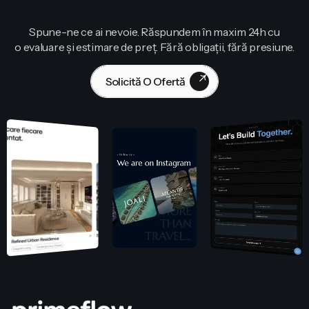
Spune-ne ce ai nevoie. Răspundem în maxim 24h cu
o evaluare și estimare de preț. Fără obligații, fără presiune.
Solicită O Ofertă
Contactează-Ne!