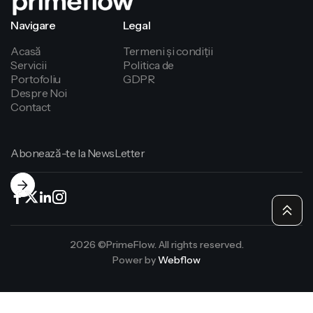
Navigare
Legal
Acasă
Termeni și condiții
Servicii
Politica de
Portofoliu
GDPR
confidențialitate
Despre Noi
Contact
2026 ©PrimeFlow. All rights reserved.
Power by
Webflow