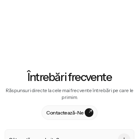
Categorii
Logo Design
Brand Strategy
Manual de Brand
Tipografie & Culori
Asset-uri Social Media
Identitate Verbală
Întrebări frecvente
Răspunsuri directe la cele mai frecvente întrebări pe care le
primim.
Contactează-Ne
Contactează-Ne