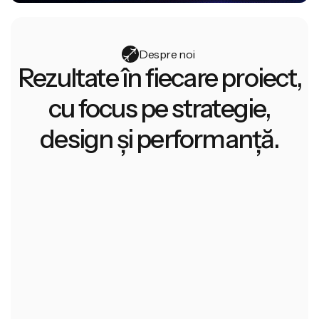
Despre noi
Rezultate în fiecare proiect,
Despre noi
cu focus pe strategie,
design și performanță.