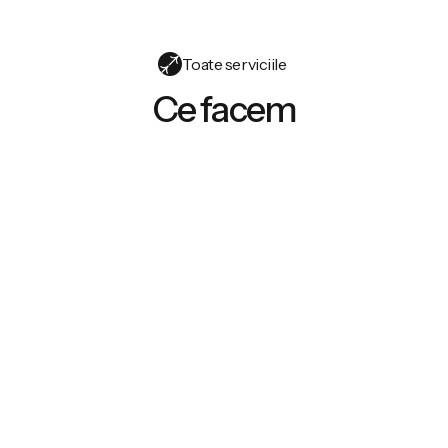
Toate serviciile
Toate serviciile
Ce facem
(01)
Website-Uri De Prezentare Premium