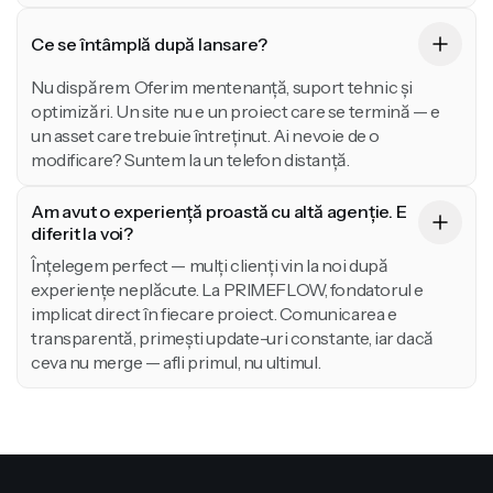
Ce se întâmplă după lansare?
Nu dispărem. Oferim mentenanță, suport tehnic și
optimizări. Un site nu e un proiect care se termină — e
un asset care trebuie întreținut. Ai nevoie de o
modificare? Suntem la un telefon distanță.
Am avut o experiență proastă cu altă agenție. E
diferit la voi?
Înțelegem perfect — mulți clienți vin la noi după
experiențe neplăcute. La PRIMEFLOW, fondatorul e
implicat direct în fiecare proiect. Comunicarea e
transparentă, primești update-uri constante, iar dacă
ceva nu merge — afli primul, nu ultimul.