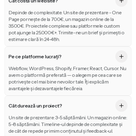
Cât costă un website?
Depinde de complexitate. Un site de prezentare - One
Page pornește de la 700€, un magazin online de la
3.500€. Proiectele complexe sau platformele custom
pot ajunge la 25.000€+. Trimite-ne un brief și primești o
estimare clară în 24-48h.
Pe ce platforme lucrați?
Webflow, WordPress, Shopify, Framer, React, Cursor. Nu
avem o platformă preferată — o alegem pe cea care se
potrivește cel mai bine nevoilor tale. Îți explicăm
avantajele și dezavantajele fiecăreia.
Cât durează un proiect?
Un site de prezentare: 3-5 săptămâni. Un magazin online:
5-8 săptămâni. Timeline-ul depinde de complexitate și
de cât de repede primim conținutul și feedback-ul.