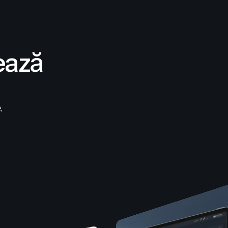
ează
.