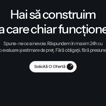
Hai să construim
a care chiar funcțion
Spune-ne ce ai nevoie. Răspundem în maxim 24h cu
o evaluare și estimare de preț. Fără obligații, fără presiune
Solicită O Ofertă
Contactează-Ne!