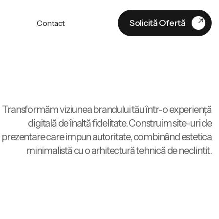
Solicită Ofertă
Contact
Contact
Contactează-Ne
Transformăm viziunea brandului tău într-o experiență
digitală de înaltă fidelitate. Construim site-uri de
prezentare care impun autoritate, combinând estetica
minimalistă cu o arhitectură tehnică de neclintit.