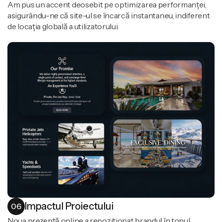
Am pus un accent deosebit pe optimizarea performanței,
asigurându-ne că site-ul se încarcă instantaneu, indiferent
de locația globală a utilizatorului.
Impactul Proiectului
06
Noua prezență online a repoziționat brandul în topul