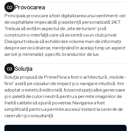
Provocarea
02
Principala provocare a fost digitalizarea unui sentiment: cel
de ospitalitate impecabilă și asistență personalizată 24/7.
Trebuia să evităm aspectul de „site de turism” și să
construim o interfață care să se simtă ca un club privat.
Designul trebuia să echilibreze volume mari de informații
despre servicii diverse, menținând în același timp un aspect
aerisit și minimalist, specific brandurilor de lux.
Soluția
03
Soluția propusă de PrimeFlow a fost o arhitectură „mobile-
first” axată pe vizualuri de impact și o navigare intuitivă. Am
adoptat o estetică editorială, folosind spații albe generoase
și o paletă de culori neutră pentru a permite imaginilor de
înaltă calitate să spună povestea. Navigarea a fost
simplificată pentru a permite accesul instant la cererile de
rezervări și consultanță.