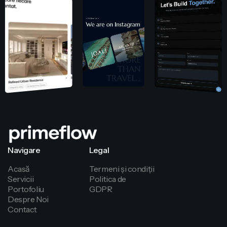
Navigare
Legal
Acasă
Termeni și condiții
Servicii
Politica de
Portofoliu
GDPR
confidențialitate
Despre Noi
Contact