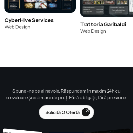
CyberHive Services
Trattoria Garibaldi
Web Design
Web Design
Spune-ne ce ai nevoie. Răspundem în maxim 24h cu
o evaluare și estimare de preț. Fără obligații, fără presiune.
Solicită O Ofertă
Contactează-Ne!