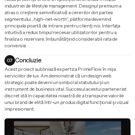
industriei de lifestyle management. Designul premium a
atras o creștere semnificativă a cererilor din partea
segmentului „high-net-worth”, platforma devenind
principala poartă de intrare pentru clienți noi. Interfața
intuitivă a redus timpul necesar utilizatorilor pentru a
finaliza o rezervare, îmbunătățind considerabil rata de
conversie.
Concluzie
07
Acest proiect subliniază expertiza PrimeFlow în nișa
serviciilor de lux. Am demonstrat că un design web
strategic poate deveni un simbol al statutului și un
instrument de business vital. Succesul acestui parteneriat
discret stă în capacitatea noastră de a transpune valorile
unui brand de elită într-un produs digital funcțional și vizual
impresionant.