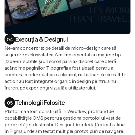
Execuția & Designul
04
Ne-am concentrat pe detalii de micro-design care să
sugereze exclusivitatea. Am implementat animații de tip
„fade-in” subtile și un scroll paralax discret care oferă
adâncime paginilor. Tipografia a fost aleasă pentru a
combina modernitatea cu clasicul, iar butoanele de call-to-
action au fost integrate organic în design pentru a nu
întrerupe experiența vizuală a utilizatorului.
Tehnologii Folosite
05
Platforma a fost construită în Webflow, profitând de
capabilitățile CMS pentru a gestiona portofoliul vast de
proprietăți și destinații. Designul de interfață a fost rafinat
în Figma, unde am testat multiple prototipuri de navigare.