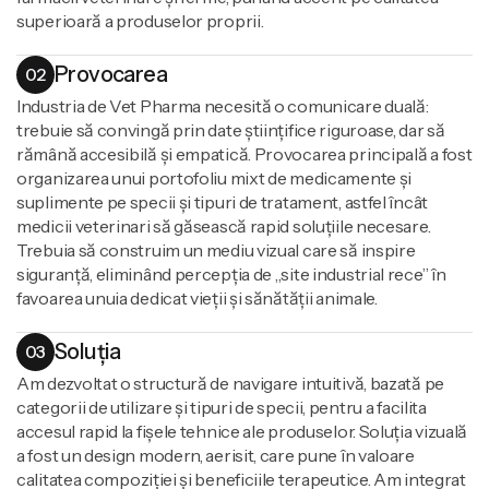
superioară a produselor proprii.
Provocarea
02
Industria de Vet Pharma necesită o comunicare duală:
trebuie să convingă prin date științifice riguroase, dar să
rămână accesibilă și empatică. Provocarea principală a fost
organizarea unui portofoliu mixt de medicamente și
suplimente pe specii și tipuri de tratament, astfel încât
medicii veterinari să găsească rapid soluțiile necesare.
Trebuia să construim un mediu vizual care să inspire
siguranță, eliminând percepția de „site industrial rece” în
favoarea unuia dedicat vieții și sănătății animale.
Soluția
03
Am dezvoltat o structură de navigare intuitivă, bazată pe
categorii de utilizare și tipuri de specii, pentru a facilita
accesul rapid la fișele tehnice ale produselor. Soluția vizuală
a fost un design modern, aerisit, care pune în valoare
calitatea compoziției și beneficiile terapeutice. Am integrat