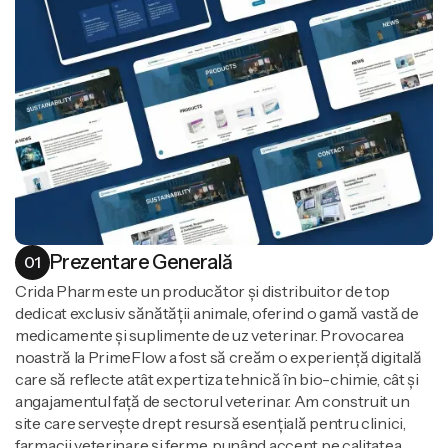
Prezentare Generală
01
Crida Pharm este un producător și distribuitor de top
dedicat exclusiv sănătății animale, oferind o gamă vastă de
medicamente și suplimente de uz veterinar. Provocarea
noastră la PrimeFlow a fost să creăm o experiență digitală
care să reflecte atât expertiza tehnică în bio-chimie, cât și
angajamentul față de sectorul veterinar. Am construit un
site care servește drept resursă esențială pentru clinici,
farmacii veterinare și ferme, punând accent pe calitatea