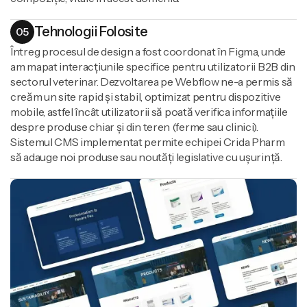
Tehnologii Folosite
05
Întreg procesul de design a fost coordonat în Figma, unde
am mapat interacțiunile specifice pentru utilizatorii B2B din
sectorul veterinar. Dezvoltarea pe Webflow ne-a permis să
creăm un site rapid și stabil, optimizat pentru dispozitive
mobile, astfel încât utilizatorii să poată verifica informațiile
despre produse chiar și din teren (ferme sau clinici).
Sistemul CMS implementat permite echipei Crida Pharm
să adauge noi produse sau noutăți legislative cu ușurință.