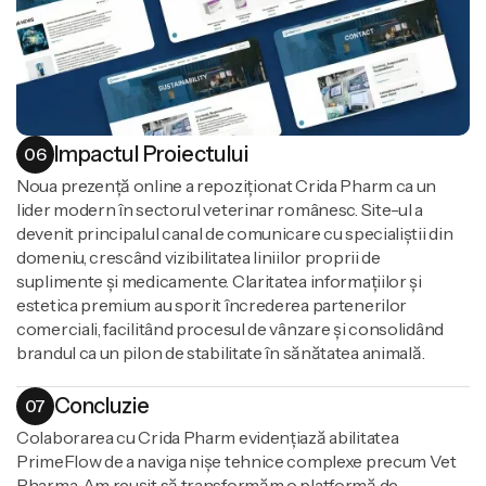
Impactul Proiectului
06
Noua prezență online a repoziționat Crida Pharm ca un
lider modern în sectorul veterinar românesc. Site-ul a
devenit principalul canal de comunicare cu specialiștii din
domeniu, crescând vizibilitatea liniilor proprii de
suplimente și medicamente. Claritatea informațiilor și
estetica premium au sporit încrederea partenerilor
comerciali, facilitând procesul de vânzare și consolidând
brandul ca un pilon de stabilitate în sănătatea animală.
Concluzie
07
Colaborarea cu Crida Pharm evidențiază abilitatea
PrimeFlow de a naviga nișe tehnice complexe precum Vet
Pharma. Am reușit să transformăm o platformă de