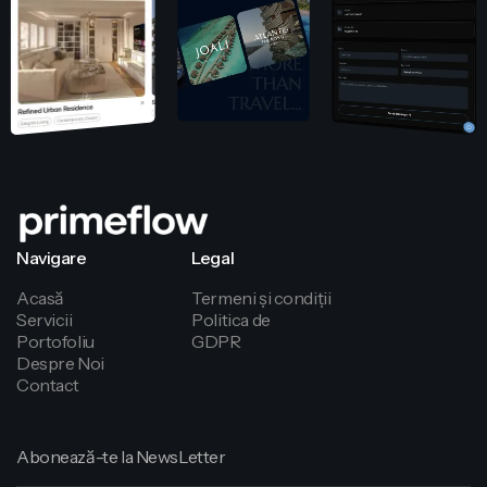
Navigare
Legal
Acasă
Termeni și condiții
Servicii
Politica de
Portofoliu
GDPR
confidențialitate
Despre Noi
Contact